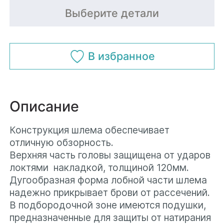
Имя*
Выберите детали
Отправить
Телефон*
В избранное
Телефон*
Почта*
Описание
Почта*
Конструкция шлема обеспечивает
отличную обзорность.
Даю согласие на обработку
Верхняя часть головы защищена от ударов
персональных данных
и
локтями накладкой, толщиной 120мм.
Даю согласие на обработку
соглашаюсь с
политикой
Дугообразная форма лобной части шлема
персональных данных
и
конфиденциальности
надежно прикрывает брови от рассечений.
соглашаюсь с
политикой
В подбородочной зоне имеются подушки,
Хочу получать рекламные
конфиденциальности
предназначенные для защиты от натирания