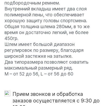
материалы. Рассылка не
подбородочным ремнем.
Хочу получать рекламные
более 2 раз в месяц
Внутренний вкладыш имеет два слоя
материалы. Рассылка не
полимерной пены, что обеспечивает
более 2 раз в месяц
хорошую защиту головы спортсмена.
Общая толщина шлема 280мм, в то же
Получить индивидуальные
условия
время он достаточно легкий, не более
Получить индивидуальные
450гр.
условия
Шлем имеет большой диапазон
регулировок по размеру, благодаря
широкой застежке на затылке.
Два типоразмера позволяют охватить
максимальный размерный ряд.
M – от 52 до 56, L – от 56 до 60
Прием звонков и обработка
заказов осуществляется с 9:30 до