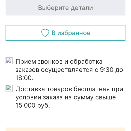
Имя*
Выберите детали
Отправить
Телефон*
В избранное
Телефон*
Почта*
Прием звонков и обработка
Почта*
заказов осуществляется с 9:30 до
18:00.
Даю согласие на обработку
Доставка товаров бесплатная при
персональных данных
и
условии заказа на сумму свыше
Даю согласие на обработку
соглашаюсь с
политикой
15 000 руб.
персональных данных
и
конфиденциальности
соглашаюсь с
политикой
Хочу получать рекламные
конфиденциальности