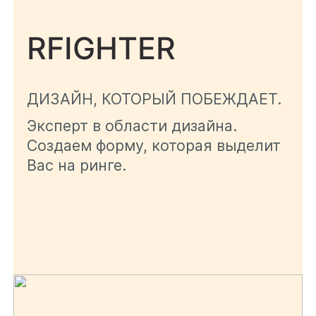
материалы. Рассылка не
Хочу получать рекламные
более 2 раз в месяц
материалы. Рассылка не
RFIGHTER
более 2 раз в месяц
Получить индивидуальные
условия
ДИЗАЙН, КОТОРЫЙ ПОБЕЖДАЕТ.
Получить индивидуальные
Эксперт в области дизайна.
условия
Создаем форму, которая выделит
Вас на ринге.