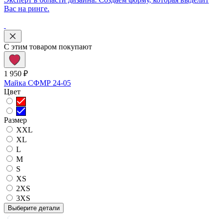
Вас на ринге.
С этим товаром покупают
1 950 ₽
Майка СФМР 24-05
Цвет
Размер
XXL
XL
L
M
S
XS
2XS
3XS
Выберите детали