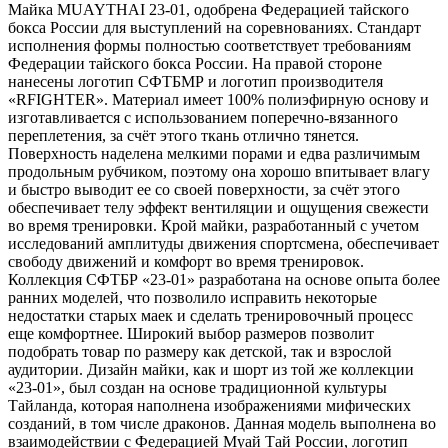
Майка MUAYTHAI 23-01, одобрена Федерацией тайского
бокса России для выступлений на соревнованиях. Стандарт
исполнения формы полностью соответствует требованиям
Федерации тайского бокса России. На правой стороне
нанесены логотип СФТБМР и логотип производителя
«RFIGHTER». Материал имеет 100% полиэфирную основу и
изготавливается с использованием поперечно-вязанного
переплетения, за счёт этого ткань отлично тянется.
Поверхность наделена мелкими порами и едва различимым
продольным рубчиком, поэтому она хорошо впитывает влагу
и быстро выводит ее со своей поверхности, за счёт этого
обеспечивает телу эффект вентиляции и ощущения свежести
во время тренировки. Крой майки, разработанный с учетом
исследований амплитуды движения спортсмена, обеспечивает
свободу движений и комфорт во время тренировок.
Коллекция СФТБР «23-01» разработана на основе опыта более
ранних моделей, что позволило исправить некоторые
недостатки старых маек и сделать тренировочный процесс
еще комфортнее. Широкий выбор размеров позволит
подобрать товар по размеру как детской, так и взрослой
аудитории. Дизайн майки, как и шорт из той же коллекции
«23-01», был создан на основе традиционной культуры
Тайланда, которая наполнена изображениями мифических
созданий, в том числе драконов. Данная модель выполнена во
взаимодействии с Федерацией Муай Тай России, логотип