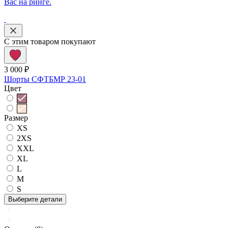
Вас на ринге.
С этим товаром покупают
3 000 ₽
Шорты СФТБМР 23-01
Цвет
Размер
XS
2XS
XXL
XL
L
M
S
Выберите детали