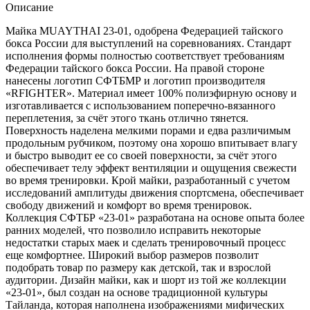
Описание
Майка MUAYTHAI 23-01, одобрена Федерацией тайского
бокса России для выступлений на соревнованиях. Стандарт
исполнения формы полностью соответствует требованиям
Федерации тайского бокса России. На правой стороне
нанесены логотип СФТБМР и логотип производителя
«RFIGHTER». Материал имеет 100% полиэфирную основу и
изготавливается с использованием поперечно-вязанного
переплетения, за счёт этого ткань отлично тянется.
Поверхность наделена мелкими порами и едва различимым
продольным рубчиком, поэтому она хорошо впитывает влагу
и быстро выводит ее со своей поверхности, за счёт этого
обеспечивает телу эффект вентиляции и ощущения свежести
во время тренировки. Крой майки, разработанный с учетом
исследований амплитуды движения спортсмена, обеспечивает
свободу движений и комфорт во время тренировок.
Коллекция СФТБР «23-01» разработана на основе опыта более
ранних моделей, что позволило исправить некоторые
недостатки старых маек и сделать тренировочный процесс
еще комфортнее. Широкий выбор размеров позволит
подобрать товар по размеру как детской, так и взрослой
аудитории. Дизайн майки, как и шорт из той же коллекции
«23-01», был создан на основе традиционной культуры
Тайланда, которая наполнена изображениями мифических