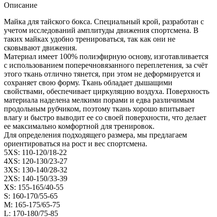
Описание
Майка для тайского бокса. Специальный крой, разработан с
учетом исследований амплитуды движения спортсмена. В
таких майках удобно тренироваться, так как они не
сковывают движения.
Материал имеет 100% полиэфирную основу, изготавливается
с использованием поперечновязанного переплетения, за счёт
этого ткань отлично тянется, при этом не деформируется и
сохраняет свою форму. Ткань обладает дышащими
свойствами, обеспечивает циркуляцию воздуха. Поверхность
материала наделена мелкими порами и едва различимым
продольным рубчиком, поэтому ткань хорошо впитывает
влагу и быстро выводит ее со своей поверхности, что делает
ее максимально комфортной для тренировок.
Для определения подходящего размера, мы предлагаем
ориентироваться на рост и вес спортсмена.
5XS: 110-120/18-22
4XS: 120-130/23-27
3XS: 130-140/28-32
2XS: 140-150/33-39
XS: 155-165/40-55
S: 160-170/55-65
M: 165-175/65-75
L: 170-180/75-85