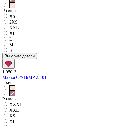
Размер
XS
2XS
XXL
XL
L
M
S
Выберите детали
1 950 ₽
Майка СФТБМР 23-01
Цвет
Размер
XXXL
XXL
XS
XL