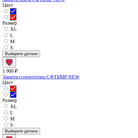
Цвет
Размер
XL
L
M
S
Выберите детали
1 900 ₽
Защита голеностопа СФТБМР NEW
Цвет
Размер
XL
L
M
S
Выберите детали