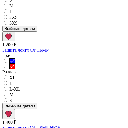
S
M
L
2XS
3XS
Выберите детали
1 200 ₽
Защита локтя СФТБМР
Цвет
Размер
XL
L
L-XL
M
S
Выберите детали
1 400 ₽
Защита локтя СФТБМР NEW