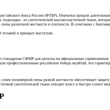
ция тайского бокса России (ФТБР). Перчатки прошли длительные
 подкладка - из синтетической высокоэластичной ткани, котора
пены различной жесткости и плотности. В сочетании с бинтами
й тесьмой и прикрыт выступом.
и стандартам СФМР для допуска на официальные соревнования.
овали профессиональные российские бойцы муайтай, что гаранти
 слоев полимерной пены разной жесткости обеспечивает защиту
тичной синтетической ткани отводит влагу и быстро сохнет ме
Р