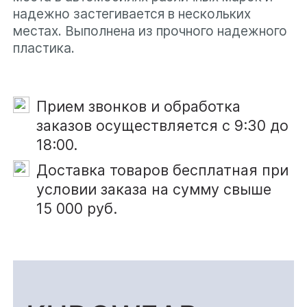
материалы. Рассылка не
Хочу получать рекламные
надежно застегивается в нескольких
более 2 раз в месяц
местах. Выполнена из прочного надежного
материалы. Рассылка не
пластика.
более 2 раз в месяц
Получить индивидуальные
условия
Прием звонков и обработка
Получить индивидуальные
заказов осуществляется с 9:30 до
условия
18:00.
Доставка товаров бесплатная при
условии заказа на сумму свыше
15 000 руб.