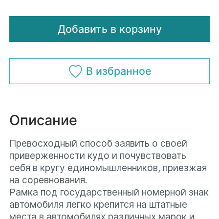
Имя*
Отправить
Добавить в корзину
Телефон*
Телефон*
В избранное
Почта*
Почта*
Описание
Превосходный способ заявить о своей
Даю согласие на обработку
приверженности кудо и почувствовать
персональных данных
и
Даю согласие на обработку
себя в кругу единомышленников, приезжая
соглашаюсь с
политикой
на соревнования.
персональных данных
и
конфиденциальности
Рамка под государственный номерной знак
соглашаюсь с
политикой
автомобиля легко крепится на штатные
Хочу получать рекламные
конфиденциальности
места в автомобилях различных марок и